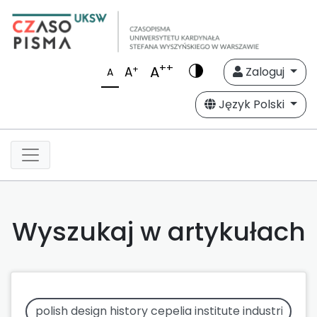
++
A
+
A
Zaloguj
A
Język Polski
Wyszukaj w artykułach