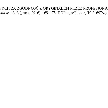
ZONYCH ZA ZGODNOŚĆ Z ORYGINAŁEM PRZEZ PROFESJO
wnicze
. 13, 3 (grudz. 2016), 165–175. DOI:https://doi.org/10.21697/zp