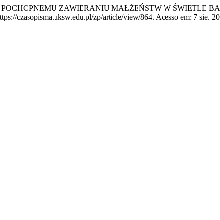
IA POCHOPNEMU ZAWIERANIU MAŁŻEŃSTW W ŚWIETLE B
tps://czasopisma.uksw.edu.pl/zp/article/view/864. Acesso em: 7 sie. 20