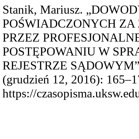
Stanik, Mariusz. „DO
POŚWIADCZONYCH ZA 
PRZEZ PROFESJONALN
POSTĘPOWANIU W SPR
REJESTRZE SĄDOWYM”
(grudzień 12, 2016): 165–17
https://czasopisma.uksw.edu