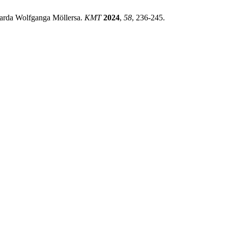
harda Wolfganga Möllersa.
KMT
2024
,
58
, 236-245.