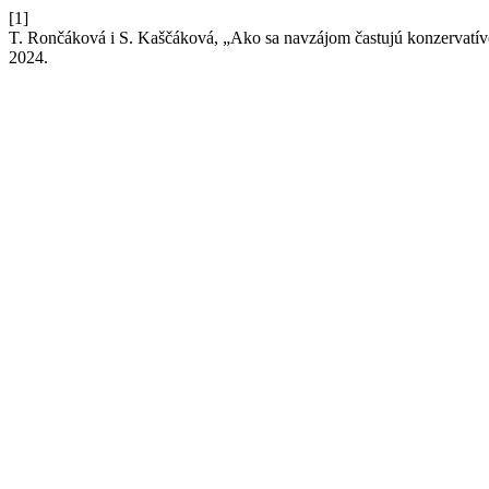
[1]
T. Rončáková i S. Kaščáková, „Ako sa navzájom častujú konzervatívci
2024.