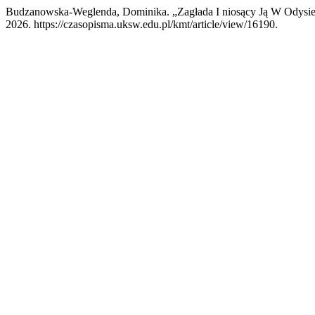
Budzanowska-Weglenda, Dominika. „Zagłada I niosący Ją W Odysie
2026. https://czasopisma.uksw.edu.pl/kmt/article/view/16190.