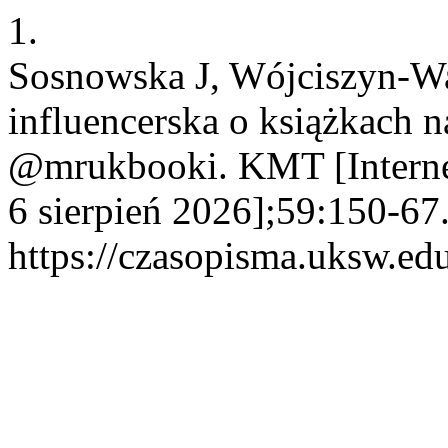
1.
Sosnowska J, Wójciszyn-W
influencerska o książkach n
@mrukbooki. KMT [Internet
6 sierpień 2026];59:150-67
https://czasopisma.uksw.ed