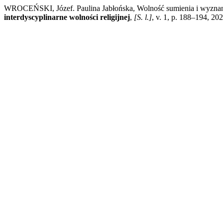
WROCEŃSKI, Józef. Paulina Jabłońska, Wolność sumienia i wyznani
interdyscyplinarne wolności religijnej
,
[S. l.]
, v. 1, p. 188–194, 20