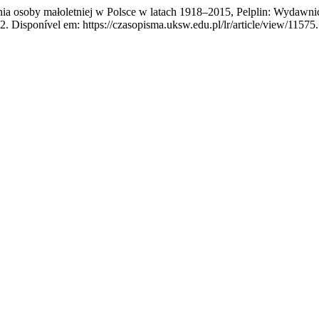
a osoby małoletniej w Polsce w latach 1918–2015, Pelplin: Wydawni
22. Disponível em: https://czasopisma.uksw.edu.pl/lr/article/view/11575