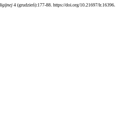
gijnej
4 (grudzień):177-88. https://doi.org/10.21697/lr.16396.