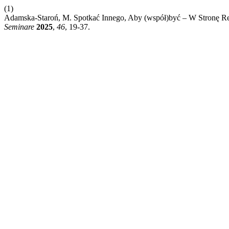
(1)
Adamska-Staroń, M. Spotkać Innego, Aby (współ)być – W Stronę Re
Seminare
2025
,
46
, 19-37.