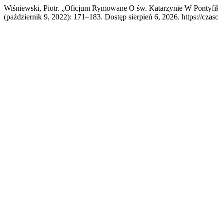
Wiśniewski, Piotr. „Oficjum Rymowane O św. Katarzynie W Pontyfi
(październik 9, 2022): 171–183. Dostęp sierpień 6, 2026. https://czas