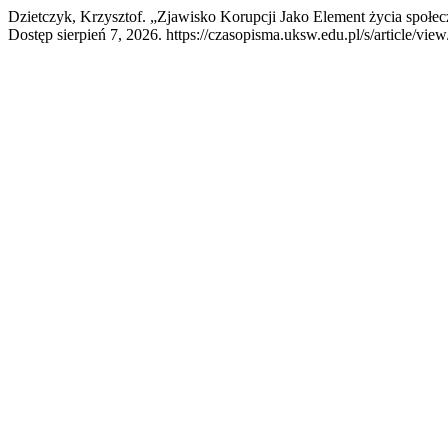
Dzietczyk, Krzysztof. „Zjawisko Korupcji Jako Element życia społe
Dostęp sierpień 7, 2026. https://czasopisma.uksw.edu.pl/s/article/vie