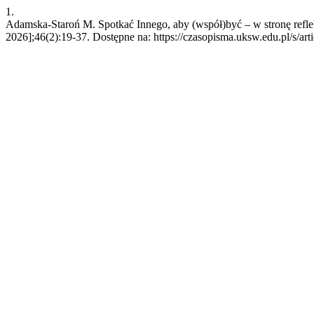
1.
Adamska-Staroń M. Spotkać Innego, aby (współ)być – w stronę reflek
2026];46(2):19-37. Dostępne na: https://czasopisma.uksw.edu.pl/s/art