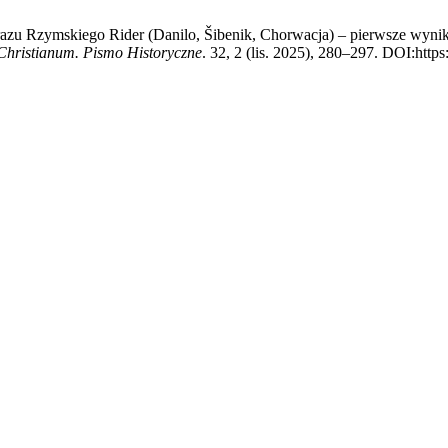
jobrazu Rzymskiego Rider (Danilo, Šibenik, Chorwacja) – pierwsze wyni
hristianum. Pismo Historyczne
. 32, 2 (lis. 2025), 280–297. DOI:https