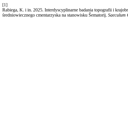
[1]
Rabiega, K. i in. 2025. Interdyscyplinarne badania topografii i kra
średniowiecznego cmentarzyska na stanowisku Šematorij.
Saeculum C