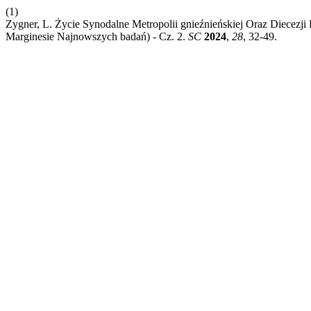
(1)
Zygner, L. Życie Synodalne Metropolii gnieźnieńskiej Oraz Diecezj
Marginesie Najnowszych badań) - Cz. 2.
SC
2024
,
28
, 32-49.