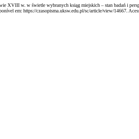
ie XVIII w. w świetle wybranych ksiąg miejskich – stan badań i pe
ponível em: https://czasopisma.uksw.edu.pl/sc/article/view/14667. Aces