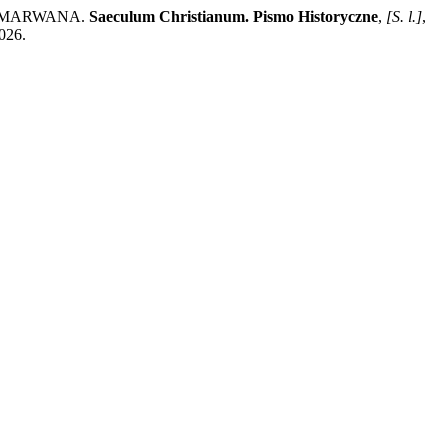
IBN MARWANA.
Saeculum Christianum. Pismo Historyczne
,
[S. l.]
,
2026.