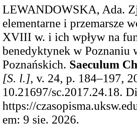
LEWANDOWSKA, Ada. Zjawi
elementarne i przemarsze w
XVIII w. i ich wpływ na fu
benedyktynek w Poznaniu 
Poznańskich.
Saeculum Chr
[S. l.]
, v. 24, p. 184–197, 
10.21697/sc.2017.24.18. D
https://czasopisma.uksw.edu
em: 9 sie. 2026.