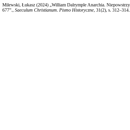
Milewski, Łukasz (2024) „William Dalrymple Anarchia. Niepowstrzy
677”.,
Saeculum Christianum. Pismo Historyczne
, 31(2), s. 312–314