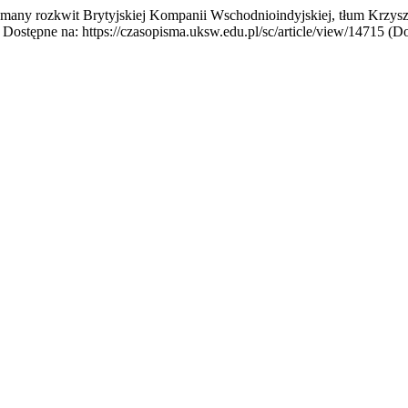
many rozkwit Brytyjskiej Kompanii Wschodnioindyjskiej, tłum Krzys
. Dostępne na: https://czasopisma.uksw.edu.pl/sc/article/view/14715 (Do