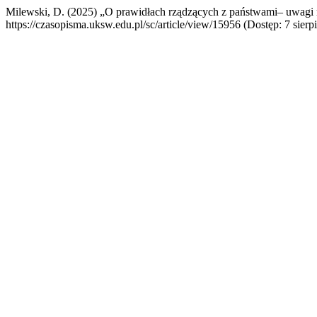
Milewski, D. (2025) „O prawidłach rządzących z państwami– uwagi n
https://czasopisma.uksw.edu.pl/sc/article/view/15956 (Dostęp: 7 sierp