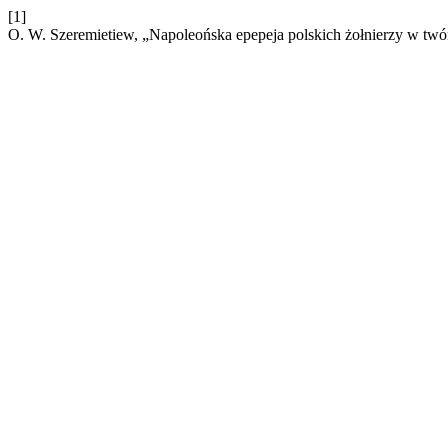
[1]
O. W. Szeremietiew, „Napoleońska epepeja polskich żołnierzy w twó