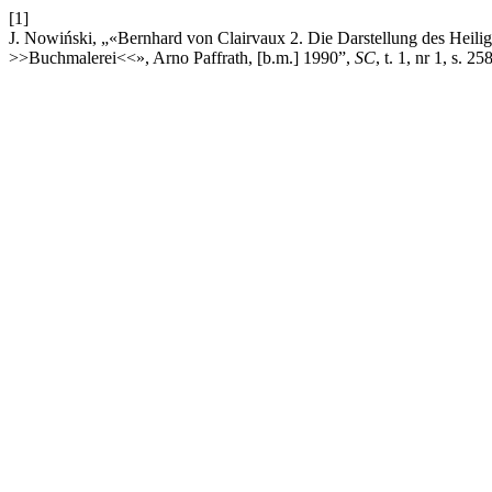
[1]
J. Nowiński, „«Bernhard von Clairvaux 2. Die Darstellung des Heilig
>>Buchmalerei<<», Arno Paffrath, [b.m.] 1990”,
SC
, t. 1, nr 1, s. 