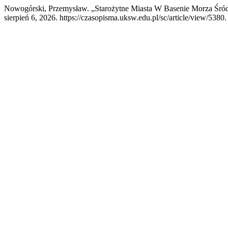
Nowogórski, Przemysław. „Starożytne Miasta W Basenie Morza Śró
sierpień 6, 2026. https://czasopisma.uksw.edu.pl/sc/article/view/5380.