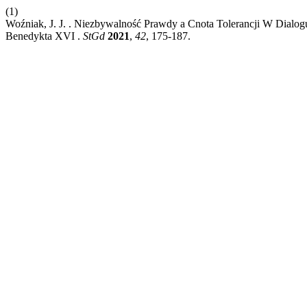
(1)
Woźniak, J. J. . Niezbywalność Prawdy a Cnota Tolerancji W Dialo
Benedykta XVI .
StGd
2021
,
42
, 175-187.