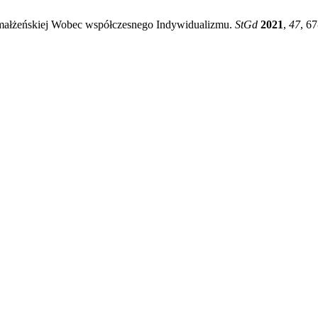
i małżeńskiej Wobec współczesnego Indywidualizmu.
StGd
2021
,
47
, 67