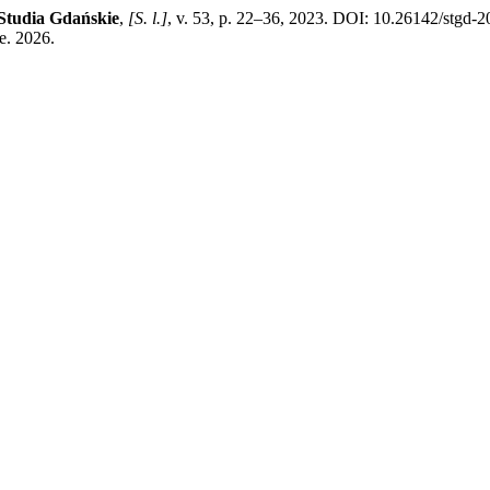
Studia Gdańskie
,
[S. l.]
, v. 53, p. 22–36, 2023. DOI: 10.26142/stgd-
e. 2026.