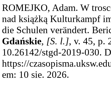
ROMEJKO, Adam. W trosce o
nad książką Kulturkampf i
die Schulen verändert. Beri
Gdańskie
,
[S. l.]
, v. 45, p
10.26142/stgd-2019-030. D
https://czasopisma.uksw.edu
em: 10 sie. 2026.