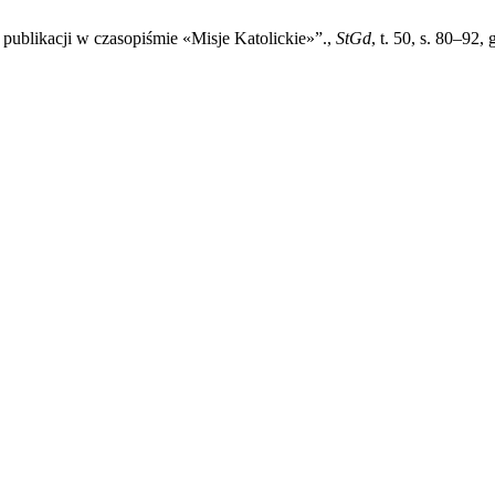
 publikacji w czasopiśmie «Misje Katolickie»”.,
StGd
, t. 50, s. 80–92,