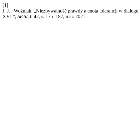
[1]
J. J. . Woźniak, „Niezbywalność prawdy a cnota tolerancji w dialo
XVI ”,
StGd
, t. 42, s. 175–187, mar. 2021.