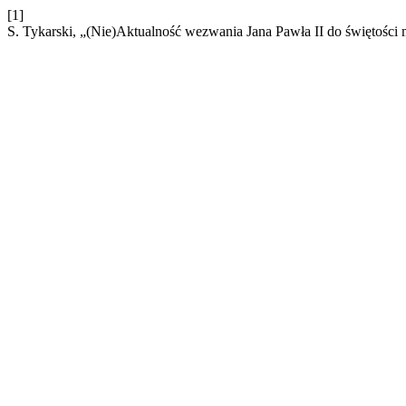
[1]
S. Tykarski, „(Nie)Aktualność wezwania Jana Pawła II do świętośc