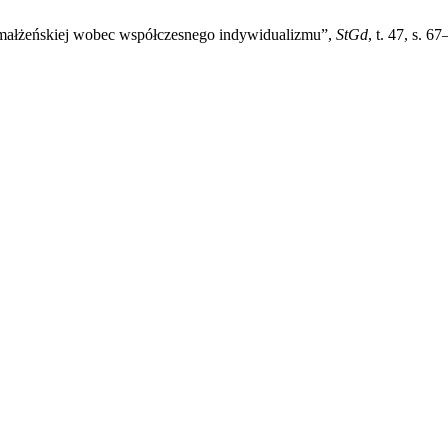
i małżeńskiej wobec współczesnego indywidualizmu”,
StGd
, t. 47, s. 6