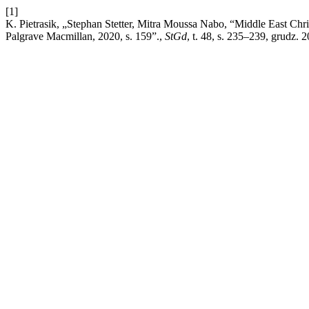
[1]
K. Pietrasik, „Stephan Stetter, Mitra Moussa Nabo, “Middle East Ch
Palgrave Macmillan, 2020, s. 159”.,
StGd
, t. 48, s. 235–239, grudz. 