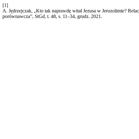
[1]
A. Jędrzejczak, „Kto tak naprawdę witał Jezusa w Jerozolimie? Rel
porównawcza”,
StGd
, t. 48, s. 11–34, grudz. 2021.