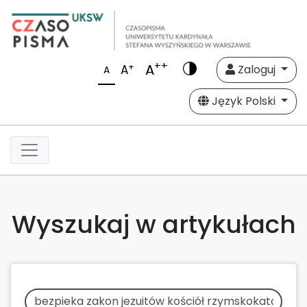
++
A
+
A
Zaloguj
A
Język Polski
Wyszukaj w artykułach