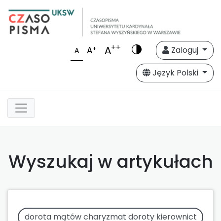
++
A
+
A
Zaloguj
A
Język Polski
Wyszukaj w artykułach