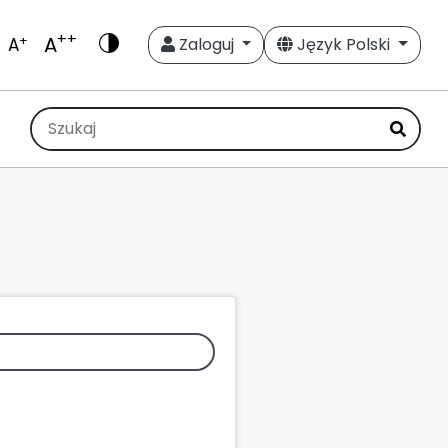
++
A
+
A
Zaloguj
Język Polski