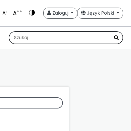
++
A
+
A
Zaloguj
Język Polski