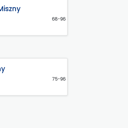
Miszny
68-96
ny
75-96