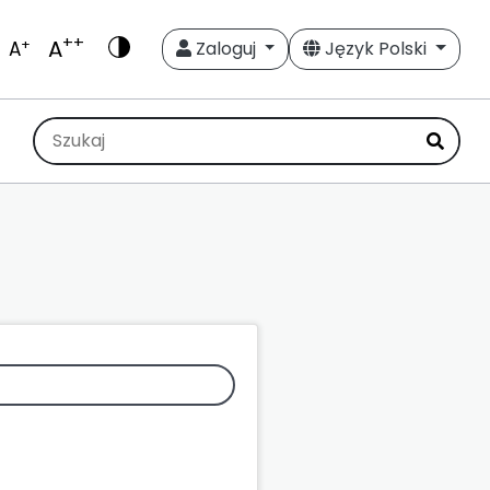
++
A
+
A
Zaloguj
Język Polski