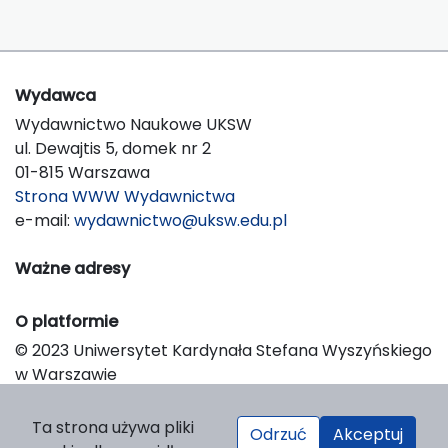
Wydawca
Wydawnictwo Naukowe UKSW
ul. Dewajtis 5, domek nr 2
01-815 Warszawa
Strona WWW Wydawnictwa
e-mail:
wydawnictwo@uksw.edu.pl
Ważne adresy
O platformie
© 2023 Uniwersytet Kardynała Stefana Wyszyńskiego
w Warszawie
Support & Customization by LIBCOM
Platform & Workflow by OJS/PKP
Ta strona używa pliki
Odrzuć
Akceptuj