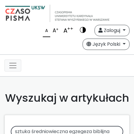
++
A
+
A
Zaloguj
A
Język Polski
Wyszukaj w artykułach