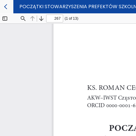
POCZĄTKI STOWARZYSZENIA PREFEKTÓW SZKOLN