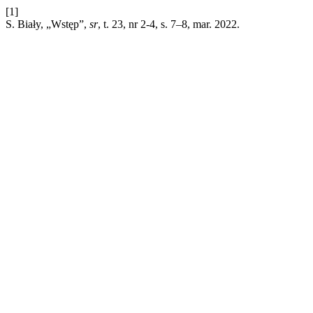
[1]
S. Biały, „Wstęp”,
sr
, t. 23, nr 2-4, s. 7–8, mar. 2022.