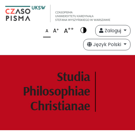
++
A
+
A
Zaloguj
A
Język Polski