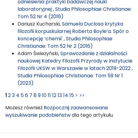
odniesienia praktyki badawczej nauki
laboratoryjnej
,
Studia Philosophiae Christianae:
Tom 52 Nr 4 (2016)
Dariusz Kucharski,
Samuela Duclosa krytyka
filozofii korpuskularnej Roberta Boyle’a. Spór o
koncepcję ‘chemii'
,
Studia Philosophiae
Christianae: Tom 52 Nr 2 (2016)
Adam Świeżyński,
Sprawozdanie z działalności
naukowej Katedry Filozofii Przyrody w Instytucie
Filozofii UKSW w Warszawie w latach 2019-2022
,
Studia Philosophiae Christianae: Tom 59 Nr 1
(2023)
1
2
3
4
5
6
7
8
9
10
11
12
13
14
15
>
>>
Możesz również
Rozpocznij zaawansowane
wyszukiwanie podobieństw
dla tego artykułu.