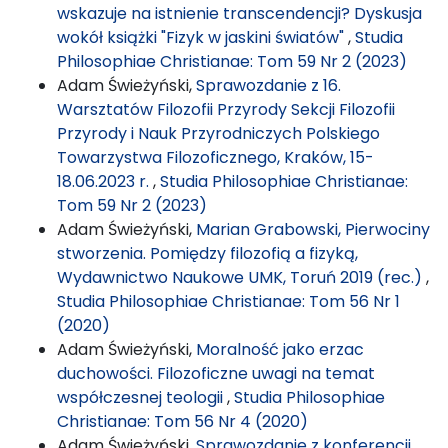
wskazuje na istnienie transcendencji? Dyskusja
wokół książki "Fizyk w jaskini światów"
,
Studia
Philosophiae Christianae: Tom 59 Nr 2 (2023)
Adam Świeżyński,
Sprawozdanie z 16.
Warsztatów Filozofii Przyrody Sekcji Filozofii
Przyrody i Nauk Przyrodniczych Polskiego
Towarzystwa Filozoficznego, Kraków, 15-
18.06.2023 r.
,
Studia Philosophiae Christianae:
Tom 59 Nr 2 (2023)
Adam Świeżyński,
Marian Grabowski, Pierwociny
stworzenia. Pomiędzy filozofią a fizyką,
Wydawnictwo Naukowe UMK, Toruń 2019 (rec.)
,
Studia Philosophiae Christianae: Tom 56 Nr 1
(2020)
Adam Świeżyński,
Moralność jako erzac
duchowości. Filozoficzne uwagi na temat
współczesnej teologii
,
Studia Philosophiae
Christianae: Tom 56 Nr 4 (2020)
Adam Świeżyński,
Sprawozdanie z konferencji