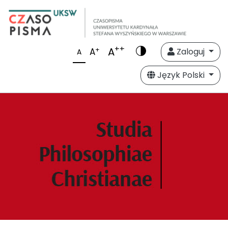
++
A
+
A
Zaloguj
A
Język Polski