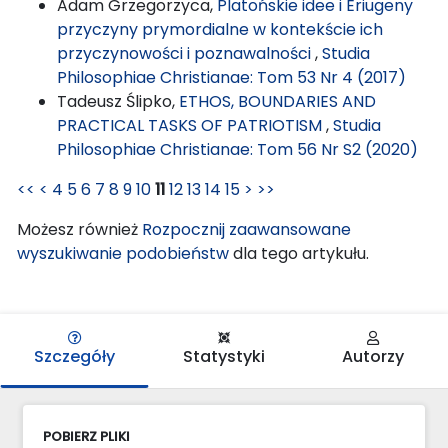
Adam Grzegorzyca,
Platońskie idee i Eriugeny
przyczyny prymordialne w kontekście ich
przyczynowości i poznawalności
,
Studia
Philosophiae Christianae: Tom 53 Nr 4 (2017)
Tadeusz Ślipko,
ETHOS, BOUNDARIES AND
PRACTICAL TASKS OF PATRIOTISM
,
Studia
Philosophiae Christianae: Tom 56 Nr S2 (2020)
<<
<
4
5
6
7
8
9
10
11
12
13
14
15
>
>>
Możesz również
Rozpocznij zaawansowane
wyszukiwanie podobieństw
dla tego artykułu.
Szczegóły
Statystyki
Autorzy
POBIERZ PLIKI