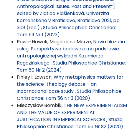
Anthropological Issues. Past and Present”]
edited by Zlatica Plašienková, Univerzita
Komenského v Bratislave, Bratislava 2021, pp.
308 (rec.)
,
Studia Philosophiae Christianae:
Tom 59 Nr 1 (2023)
Paweł Nowak, Magdalena Morze,
Nowa filozofia
usług. Perspektywa badawcza na podstawie
antropologicznej wykładni Kazimierza
Rogozińskiego
,
Studia Philosophiae Christianae:
Tom 60 Nr 2 (2024)
Finley I. Lawson,
Why metaphysics matters for
the science-theology debate – an
incarnational case study
,
Studia Philosophiae
Christianae: Tom 56 Nr 3 (2020)
Mieczysław Bombik,
THE NEW EXPERIMENTALISM
AND THE VALUE OF EXPERIMENTAL
JUSTIFICATION IN EMPIRICAL SCIENCES
,
Studia
Philosophiae Christianae: Tom 56 Nr S2 (2020)