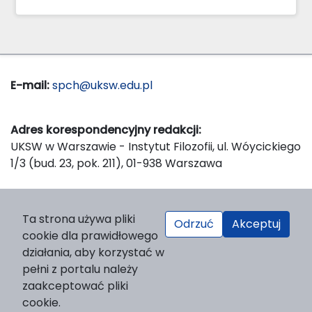
E-mail:
spch@uksw.edu.pl
Adres korespondencyjny redakcji:
UKSW w Warszawie - Instytut Filozofii, ul. Wóycickiego
1/3 (bud. 23, pok. 211), 01-938 Warszawa
Wydawca:
Ta strona używa pliki
Odrzuć
Akceptuj
Wydawnictwo Naukowe UKSW, ul. Dewajtis 5, domek
cookie dla prawidłowego
nr 2, 01-815 Warszawa
działania, aby korzystać w
Strona WWW Wydawnictwa
pełni z portalu należy
e-mail:
wydawnictwo@uksw.edu.pl
zaakceptować pliki
cookie.