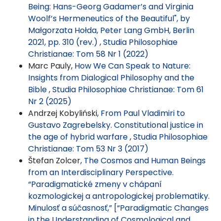
Being: Hans-Georg Gadamer’s and Virginia
Woolf’s Hermeneutics of the Beautiful", by
Małgorzata Hołda, Peter Lang GmbH, Berlin
2021, pp. 310 (rev.)
,
Studia Philosophiae
Christianae: Tom 58 Nr 1 (2022)
Marc Pauly,
How We Can Speak to Nature:
Insights from Dialogical Philosophy and the
Bible
,
Studia Philosophiae Christianae: Tom 61
Nr 2 (2025)
Andrzej Kobyliński,
From Paul Vladimiri to
Gustavo Zagrebelsky. Constitutional justice in
the age of hybrid warfare
,
Studia Philosophiae
Christianae: Tom 53 Nr 3 (2017)
Štefan Zolcer,
The Cosmos and Human Beings
from an Interdisciplinary Perspective.
“Paradigmatické zmeny v chápaní
kozmologickej a antropologickej problematiky.
Minulosť a súčasnosť,” [“Paradigmatic Changes
in the Understanding of Cosmological and