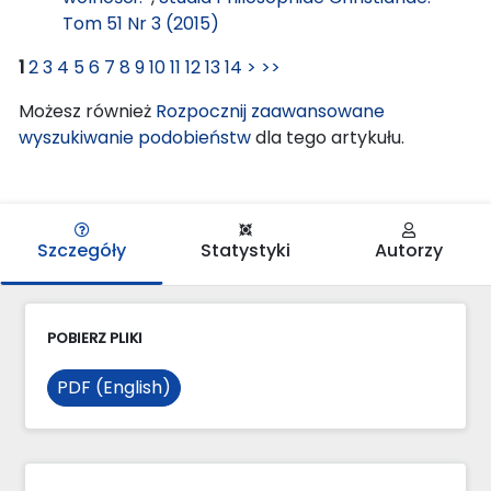
Tom 51 Nr 3 (2015)
1
2
3
4
5
6
7
8
9
10
11
12
13
14
>
>>
Możesz również
Rozpocznij zaawansowane
wyszukiwanie podobieństw
dla tego artykułu.
Szczegóły
Statystyki
Autorzy
POBIERZ PLIKI
PDF (English)