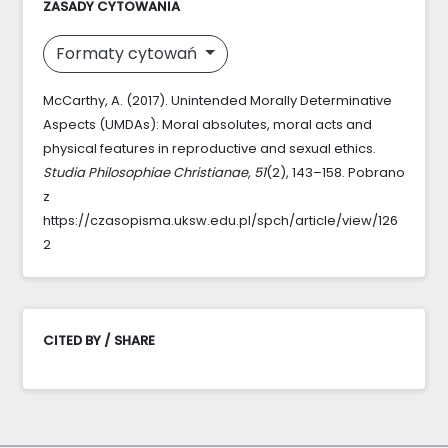
ZASADY CYTOWANIA
Formaty cytowań
McCarthy, A. (2017). Unintended Morally Determinative
Aspects (UMDAs): Moral absolutes, moral acts and
physical features in reproductive and sexual ethics.
Studia Philosophiae Christianae
,
51
(2), 143–158. Pobrano
z
https://czasopisma.uksw.edu.pl/spch/article/view/126
2
CITED BY / SHARE