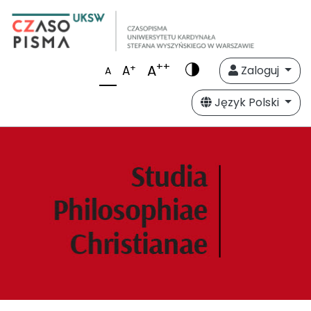
++
A
+
A
Zaloguj
A
Język Polski