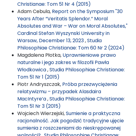
Christianae: Tom 51 Nr 4 (2015)
Adam Cebula,
Report on the Symposium "30
Years After “Veritatis Splendor.” Moral
Absolutes and War – War on Moral Absolutes,"
Cardinal Stefan Wyszynski University in
Warsaw, December 13, 2023
,
Studia
Philosophiae Christianae: Tom 60 Nr 2 (2024)
Magdalena Płotka,
Uprawnieniowe prawo
naturalne i jego zakres w filozofii Pawła
Włodkowica
,
Studia Philosophiae Christianae:
Tom 51 Nr 1 (2015)
Piotr Andryszczak,
Próba przezwyciężenia
relatywizmu – przypadek Alasdaira
MacIntyre’a
,
Studia Philosophiae Christianae:
Tom 51 Nr 3 (2015)
Wojciech Wierzejski,
Sumienie a praktyczna
racjonalność. Jak pogodzić tradycyjne ujęcie
sumienia z roszczeniami do nieskrępowanej
wolności?
,
Studia Philosophiae Christianae: