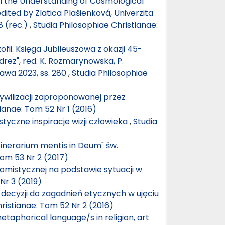
in the Understanding of Cosmological
dited by Zlatica Plašienková, Univerzita
8 (rec.)
,
Studia Philosophiae Christianae:
ozofii. Księga Jubileuszowa z okazji 45-
rez", red. K. Rozmarynowska, P.
wa 2023, ss. 280
,
Studia Philosophiae
ywilizacji zaproponowanej przez
ianae: Tom 52 Nr 1 (2016)
tyczne inspiracje wizji człowieka
,
Studia
inerarium mentis in Deum" św.
Tom 53 Nr 2 (2017)
tomistycznej na podstawie sytuacji w
Nr 3 (2019)
 decyzji do zagadnień etycznych w ujęciu
ristianae: Tom 52 Nr 2 (2016)
aphorical language/s in religion, art