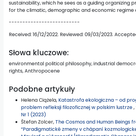
sustainability, which he sees as a guiding organizing pr
for the climatic, demographic and economic regime 
--------------------------
Received: 16/12/2022. Reviewed: 09/03/2023. Accepte
Słowa kluczowe:
environmental political philosophy, industrial dem
rights, Anthropocene
Podobne artykuły
Helena Ciążela,
Katastrofa ekologiczna – od pro
problem refleksji filozoficznej w polskim lustrze
,
Nr 1 (2023)
Štefan Zolcer,
The Cosmos and Human Beings from
“Paradigmatické zmeny v chápaní kozmologickej