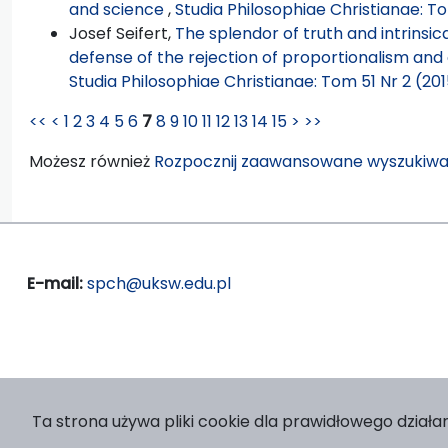
and science
,
Studia Philosophiae Christianae: T
Josef Seifert,
The splendor of truth and intrinsica
defense of the rejection of proportionalism and 
Studia Philosophiae Christianae: Tom 51 Nr 2 (20
<<
<
1
2
3
4
5
6
7
8
9
10
11
12
13
14
15
>
>>
Możesz również
Rozpocznij zaawansowane wyszukiwa
E-mail:
spch@uksw.edu.pl
Ta strona używa pliki cookie dla prawidłowego działan