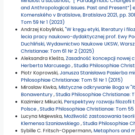
Minulosť a súčasnosť,” [“Paradigmatic Changes 
and Anthropological Issues. Past and Present”] e
Komenského v Bratislave, Bratislava 2021, pp. 30
Tom 59 Nr 1 (2023)
Andrzej Kobyliński,
"W kręgu etyki, literatury i fil
lecia pracy naukowo-dydaktycznej prof. Ewy Pod
Duchliński, Wydawnictwo Naukowe UKSW, Warsza
Christianae: Tom 61 Nr 2 (2025)
Aleksandra Kleśta,
Zasadność koncepcji nowej c
Herberta Marcusego
,
Studia Philosophiae Christ
Piotr Koprowski,
Janusza Stanisława Pasierba mis
Philosophiae Christianae: Tom 51 Nr 1 (2015)
Mirosław Kiwka,
Mistyczne odkrywanie Boga w "It
Bonawentury
,
Studia Philosophiae Christianae: 
Kazimierz Mikucki,
Perspektywy rozwoju filozofii 
Polsce
,
Studia Philosophiae Christianae: Tom 55 
Lucyna Majewska,
Możliwość zastosowania teorii
Klemensa Szaniawskiego
,
Studia Philosophiae Ch
Sybille C. Fritsch-Oppermann,
Metaphors and met