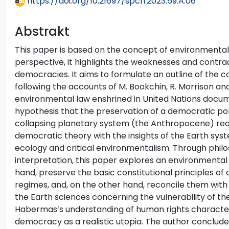
https://doi.org/10.21697/spch.2023.59.A.06
Abstrakt
This paper is based on the concept of environmental 
perspective, it highlights the weaknesses and contra
democracies. It aims to formulate an outline of the
following the accounts of M. Bookchin, R. Morrison and
environmental law enshrined in United Nations docume
hypothesis that the preservation of a democratic polit
collapsing planetary system (the Anthropocene) requ
democratic theory with the insights of the Earth syste
ecology and critical environmentalism. Through philo
interpretation, this paper explores an environmenta
hand, preserve the basic constitutional principles of
regimes, and, on the other hand, reconcile them with
the Earth sciences concerning the vulnerability of the
Habermas’s understanding of human rights characte
democracy as a realistic utopia. The author conclude