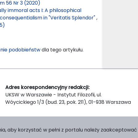
om 56 Nr 3 (2020)
lly immoral acts I: A philosophical
consequentialism in "Veritatis Splendor"
,
15)
nie podobieństw
dla tego artykułu.
Adres korespondencyjny redakcji:
UKSW w Warszawie - Instytut Filozofii, ul.
Wóycickiego 1/3 (bud. 23, pok. 211), 01-938 Warszawa
ia, aby korzystać w pełni z portalu należy zaakceptować p