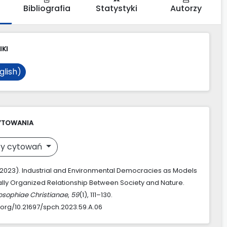
Bibliografia
Statystyki
Autorzy
IKI
glish)
YTOWANIA
y cytowań
. (2023). Industrial and Environmental Democracies as Models
ically Organized Relationship Between Society and Nature.
losophiae Christianae
,
59
(1), 111–130.
i.org/10.21697/spch.2023.59.A.06