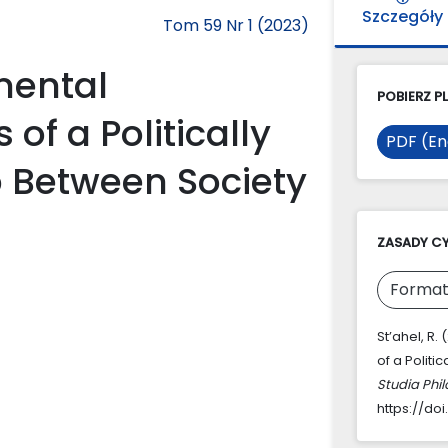
Szczegóły
Tom 59 Nr 1 (2023)
mental
POBIERZ PL
f a Politically
PDF (En
p Between Society
ZASADY C
Format
St’ahel, R
of a Polit
Studia Phi
https://do