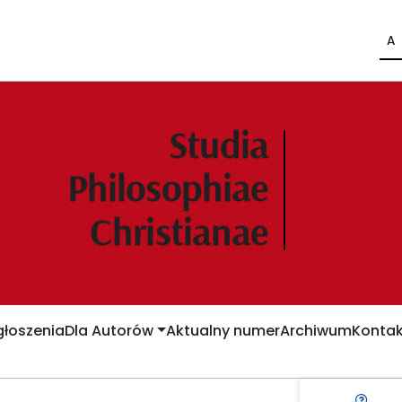
A
łoszenia
Dla Autorów
Aktualny numer
Archiwum
Kontak