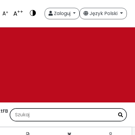
++
A
+
A
Zaloguj
Język Polski
t
FB