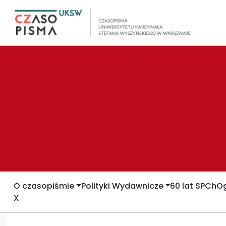
O czasopiśmie
Polityki Wydawnicze
60 lat SPCh
Og
X