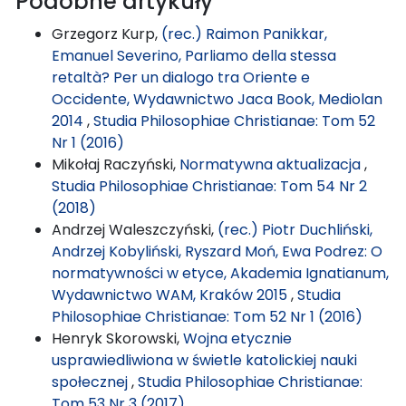
Podobne artykuły
Grzegorz Kurp,
(rec.) Raimon Panikkar,
Emanuel Severino, Parliamo della stessa
retaltà? Per un dialogo tra Oriente e
Occidente, Wydawnictwo Jaca Book, Mediolan
2014
,
Studia Philosophiae Christianae: Tom 52
Nr 1 (2016)
Mikołaj Raczyński,
Normatywna aktualizacja
,
Studia Philosophiae Christianae: Tom 54 Nr 2
(2018)
Andrzej Waleszczyński,
(rec.) Piotr Duchliński,
Andrzej Kobyliński, Ryszard Moń, Ewa Podrez: O
normatywności w etyce, Akademia Ignatianum,
Wydawnictwo WAM, Kraków 2015
,
Studia
Philosophiae Christianae: Tom 52 Nr 1 (2016)
Henryk Skorowski,
Wojna etycznie
usprawiedliwiona w świetle katolickiej nauki
społecznej
,
Studia Philosophiae Christianae:
Tom 53 Nr 3 (2017)