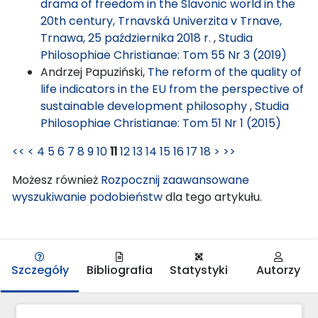
drama of freedom in the Slavonic world in the
20th century, Trnavská Univerzita v Trnave,
Trnawa, 25 października 2018 r.
,
Studia
Philosophiae Christianae: Tom 55 Nr 3 (2019)
Andrzej Papuziński,
The reform of the quality of
life indicators in the EU from the perspective of
sustainable development philosophy
,
Studia
Philosophiae Christianae: Tom 51 Nr 1 (2015)
<<
<
4
5
6
7
8
9
10
11
12
13
14
15
16
17
18
>
>>
Możesz również
Rozpocznij zaawansowane
wyszukiwanie podobieństw
dla tego artykułu.
Szczegóły
Bibliografia
Statystyki
Autorzy