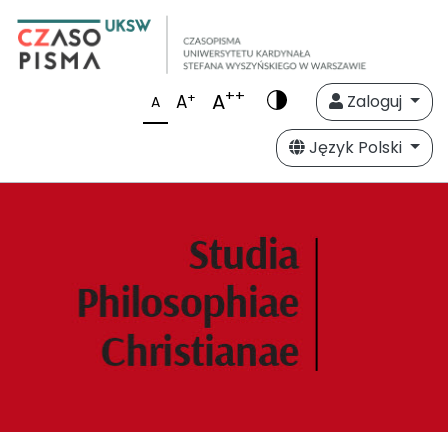
++
A
+
A
Zaloguj
A
Język Polski