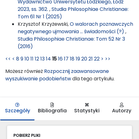
Wydawnictwo Uniwersytetu Łódzkiego, Łódź
2023, ss. 362.
,
Studia Philosophiae Christianae:
Tom 61 Nr 1 (2025)
Krzysztof Krzyżewski,
O walorach poznawczych
negatywnego ujmowania … świadomości (?)
,
Studia Philosophiae Christianae: Tom 52 Nr 3
(2016)
<<
<
8
9
10
11
12
13
14
15
16
17
18
19
20
21
22
>
>>
Możesz również
Rozpocznij zaawansowane
wyszukiwanie podobieństw
dla tego artykułu.
Szczegóły
Bibliografia
Statystyki
Autorzy
POBIERZ PLIKI