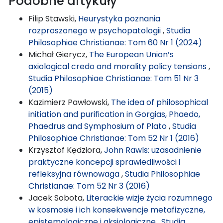
Podobne artykuły
Filip Stawski,
Heurystyka poznania
rozproszonego w psychopatologii
,
Studia
Philosophiae Christianae: Tom 60 Nr 1 (2024)
Michał Gierycz,
The European Union’s
axiological credo and morality policy tensions
,
Studia Philosophiae Christianae: Tom 51 Nr 3
(2015)
Kazimierz Pawłowski,
The idea of philosophical
initiation and purification in Gorgias, Phaedo,
Phaedrus and Symphosium of Plato
,
Studia
Philosophiae Christianae: Tom 52 Nr 1 (2016)
Krzysztof Kędziora,
John Rawls: uzasadnienie
praktyczne koncepcji sprawiedliwości i
refleksyjna równowaga
,
Studia Philosophiae
Christianae: Tom 52 Nr 3 (2016)
Jacek Sobota,
Literackie wizje życia rozumnego
w kosmosie i ich konsekwencje metafizyczne,
epistemologiczne i aksjologiczne
,
Studia