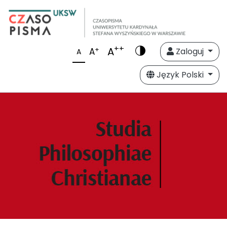
++
A
+
A
Zaloguj
A
Język Polski