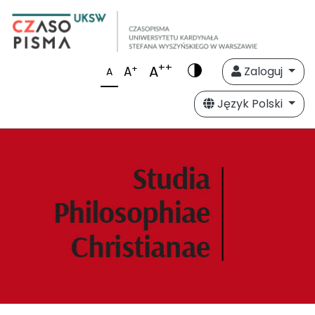
++
A
+
A
Zaloguj
A
Język Polski