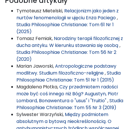
Podobne artykuły
Tymoteusz Mietelski,
Relacjonizm jako jeden z
nurtów fenomenologii w ujęciu Enza Paciego
,
Studia Philosophiae Christianae: Tom 61 Nr 1
(2025)
Tomasz Femiak,
Narodziny terapii filozoficznej z
ducha antyku. W kierunku stawania się osobą
,
Studia Philosophiae Christianae: Tom 56 Nr 2
(2020)
Marian Jaworski,
Antropologiczne podstawy
modlitwy. Studium filozoficzno-religijne
,
Studia
Philosophiae Christianae: Tom 51 Nr 1 (2015)
Magdalena Płotka,
Czy przedmiotem radości
może być coś innego niż Bóg? Augustyn, Piotr
Lombard, Bonawentura o "usus" i "fruitio"
,
Studia
Philosophiae Christianae: Tom 55 Nr 3 (2019)
Sylwester Warzyński,
Między podmiotem
absolutnym a bytową nieokreślonością. O
antyhumanistycznych źródłach współczesnej