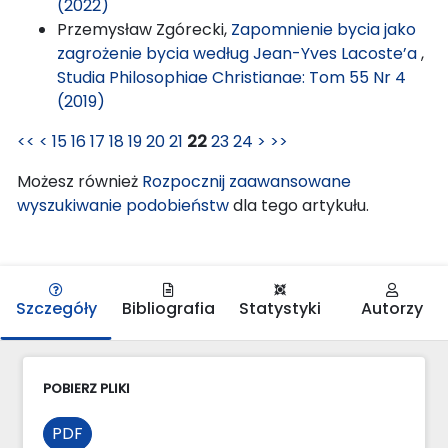
(2022)
Przemysław Zgórecki,
Zapomnienie bycia jako
zagrożenie bycia według Jean-Yves Lacoste’a
,
Studia Philosophiae Christianae: Tom 55 Nr 4
(2019)
<<
<
15
16
17
18
19
20
21
22
23
24
>
>>
Możesz również
Rozpocznij zaawansowane
wyszukiwanie podobieństw
dla tego artykułu.
Szczegóły
Bibliografia
Statystyki
Autorzy
POBIERZ PLIKI
PDF