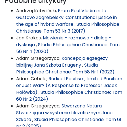
Podobne artykuły
Andrzej Kobyliński,
From Paul Vladimiri to
Gustavo Zagrebelsky. Constitutional justice in
the age of hybrid warfare
,
Studia Philosophiae
Christianae: Tom 53 Nr 3 (2017)
Jan Krokos,
Mówienie - rozmowa - dialog -
dyskusja
,
Studia Philosophiae Christianae: Tom
56 Nr 4 (2020)
Adam Grzegorzyca,
Koncepcja egzegezy
biblijnej Jana Szkota Eriugeny
,
Studia
Philosophiae Christianae: Tom 58 Nr 1 (2022)
Adam Cebula,
Radical Pacifism, Limited Pacifism
or Just War? (A Response to Professor Jacek
Hołówka)
,
Studia Philosophiae Christianae: Tom
60 Nr 2 (2024)
Adam Grzegorzyca,
Stworzona Natura
Stwarzająca w systemie filozoficznym Jana
Szkota
,
Studia Philosophiae Christianae: Tom 61
Nr 2 (2025)