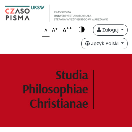
++
A
+
A
Zaloguj
A
Język Polski