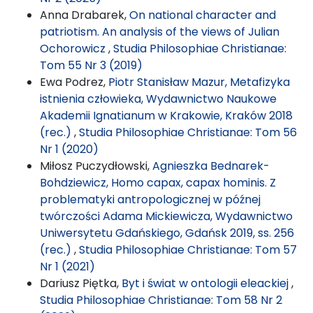
Anna Drabarek,
On national character and
patriotism. An analysis of the views of Julian
Ochorowicz
,
Studia Philosophiae Christianae:
Tom 55 Nr 3 (2019)
Ewa Podrez,
Piotr Stanisław Mazur, Metafizyka
istnienia człowieka, Wydawnictwo Naukowe
Akademii Ignatianum w Krakowie, Kraków 2018
(rec.)
,
Studia Philosophiae Christianae: Tom 56
Nr 1 (2020)
Miłosz Puczydłowski,
Agnieszka Bednarek-
Bohdziewicz, Homo capax, capax hominis. Z
problematyki antropologicznej w późnej
twórczości Adama Mickiewicza, Wydawnictwo
Uniwersytetu Gdańskiego, Gdańsk 2019, ss. 256
(rec.)
,
Studia Philosophiae Christianae: Tom 57
Nr 1 (2021)
Dariusz Piętka,
Byt i świat w ontologii eleackiej
,
Studia Philosophiae Christianae: Tom 58 Nr 2