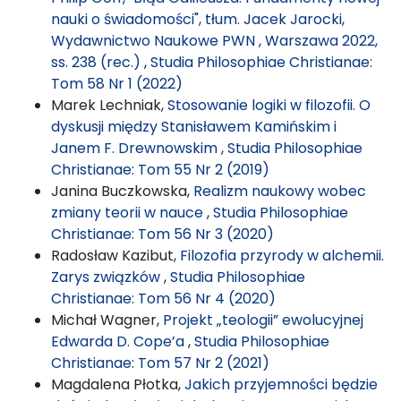
nauki o świadomości", tłum. Jacek Jarocki,
Wydawnictwo Naukowe PWN , Warszawa 2022,
ss. 238 (rec.)
,
Studia Philosophiae Christianae:
Tom 58 Nr 1 (2022)
Marek Lechniak,
Stosowanie logiki w filozofii. O
dyskusji między Stanisławem Kamińskim i
Janem F. Drewnowskim
,
Studia Philosophiae
Christianae: Tom 55 Nr 2 (2019)
Janina Buczkowska,
Realizm naukowy wobec
zmiany teorii w nauce
,
Studia Philosophiae
Christianae: Tom 56 Nr 3 (2020)
Radosław Kazibut,
Filozofia przyrody w alchemii.
Zarys związków
,
Studia Philosophiae
Christianae: Tom 56 Nr 4 (2020)
Michał Wagner,
Projekt „teologii” ewolucyjnej
Edwarda D. Cope’a
,
Studia Philosophiae
Christianae: Tom 57 Nr 2 (2021)
Magdalena Płotka,
Jakich przyjemności będzie