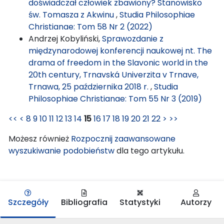
doświadczał człowiek zbawiony? Stanowisko
św. Tomasza z Akwinu
,
Studia Philosophiae
Christianae: Tom 58 Nr 2 (2022)
Andrzej Kobyliński,
Sprawozdanie z
międzynarodowej konferencji naukowej nt. The
drama of freedom in the Slavonic world in the
20th century, Trnavská Univerzita v Trnave,
Trnawa, 25 października 2018 r.
,
Studia
Philosophiae Christianae: Tom 55 Nr 3 (2019)
<<
<
8
9
10
11
12
13
14
15
16
17
18
19
20
21
22
>
>>
Możesz również
Rozpocznij zaawansowane
wyszukiwanie podobieństw
dla tego artykułu.
Szczegóły
Bibliografia
Statystyki
Autorzy