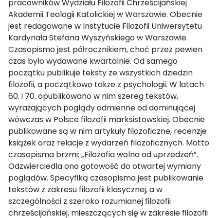
pracowników Wydziału Filozofii Chrześcijańskiej
Akademii Teologii Katolickiej w Warszawie. Obecnie
jest redagowane w Instytucie Filozofii Uniwersytetu
Kardynała Stefana Wyszyńskiego w Warszawie.
Czasopismo jest półrocznikiem, choć przez pewien
czas było wydawane kwartalnie. Od samego
początku publikuje teksty ze wszystkich dziedzin
filozofii, a początkowo także z psychologii. W latach
60. i 70. opublikowano w nim szereg tekstów,
wyrażających poglądy odmienne od dominującej
wówczas w Polsce filozofii marksistowskiej. Obecnie
publikowane są w nim artykuły filozoficzne, recenzje
książek oraz relacje z wydarzeń filozoficznych. Motto
czasopisma brzmi: „Filozofia wolna od uprzedzeń”.
Odzwierciedla ono gotowość do otwartej wymiany
poglądów. Specyfiką czasopisma jest publikowanie
tekstów z zakresu filozofii klasycznej, a w
szczególności z szeroko rozumianej filozofii
chrześcijańskiej, mieszczących się w zakresie filozofii