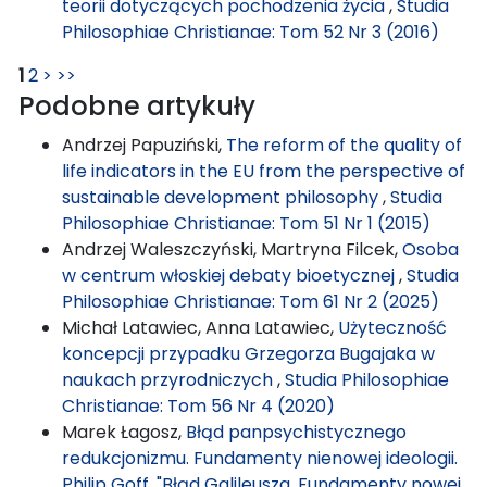
teorii dotyczących pochodzenia życia
,
Studia
Philosophiae Christianae: Tom 52 Nr 3 (2016)
1
2
>
>>
Podobne artykuły
Andrzej Papuziński,
The reform of the quality of
life indicators in the EU from the perspective of
sustainable development philosophy
,
Studia
Philosophiae Christianae: Tom 51 Nr 1 (2015)
Andrzej Waleszczyński, Martryna Filcek,
Osoba
w centrum włoskiej debaty bioetycznej
,
Studia
Philosophiae Christianae: Tom 61 Nr 2 (2025)
Michał Latawiec, Anna Latawiec,
Użyteczność
koncepcji przypadku Grzegorza Bugajaka w
naukach przyrodniczych
,
Studia Philosophiae
Christianae: Tom 56 Nr 4 (2020)
Marek Łagosz,
Błąd panpsychistycznego
redukcjonizmu. Fundamenty nienowej ideologii.
Philip Goff, "Błąd Galileusza. Fundamenty nowej