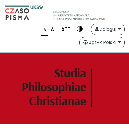
++
A
+
A
Zaloguj
A
Język Polski