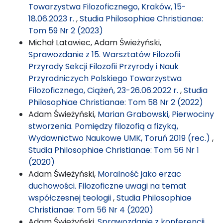
Towarzystwa Filozoficznego, Kraków, 15-
18.06.2023 r.
,
Studia Philosophiae Christianae:
Tom 59 Nr 2 (2023)
Michał Latawiec, Adam Świeżyński,
Sprawozdanie z 15. Warsztatów Filozofii
Przyrody Sekcji Filozofii Przyrody i Nauk
Przyrodniczych Polskiego Towarzystwa
Filozoficznego, Ciążeń, 23-26.06.2022 r.
,
Studia
Philosophiae Christianae: Tom 58 Nr 2 (2022)
Adam Świeżyński,
Marian Grabowski, Pierwociny
stworzenia. Pomiędzy filozofią a fizyką,
Wydawnictwo Naukowe UMK, Toruń 2019 (rec.)
,
Studia Philosophiae Christianae: Tom 56 Nr 1
(2020)
Adam Świeżyński,
Moralność jako erzac
duchowości. Filozoficzne uwagi na temat
współczesnej teologii
,
Studia Philosophiae
Christianae: Tom 56 Nr 4 (2020)
Adam Świeżyński,
Sprawozdanie z konferencji